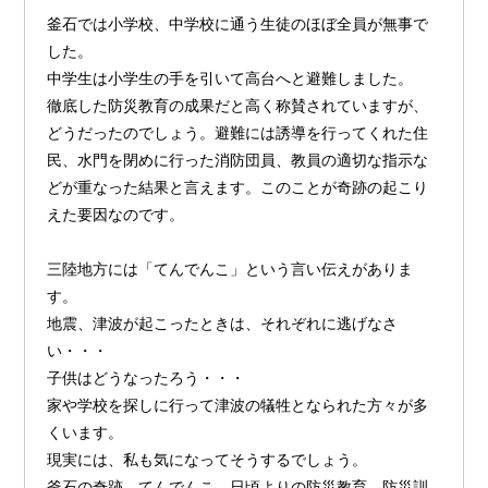
釜石では小学校、中学校に通う生徒のほぼ全員が無事で
した。
中学生は小学生の手を引いて高台へと避難しました。
徹底した防災教育の成果だと高く称賛されていますが、
どうだったのでしょう。避難には誘導を行ってくれた住
民、水門を閉めに行った消防団員、教員の適切な指示な
どが重なった結果と言えます。このことが奇跡の起こり
えた要因なのです。
三陸地方には「てんでんこ」という言い伝えがありま
す。
地震、津波が起こったときは、それぞれに逃げなさ
い・・・
子供はどうなったろう・・・
家や学校を探しに行って津波の犠牲となられた方々が多
くいます。
現実には、私も気になってそうするでしょう。
釜石の奇跡、てんでんこ…日頃よりの防災教育、防災訓