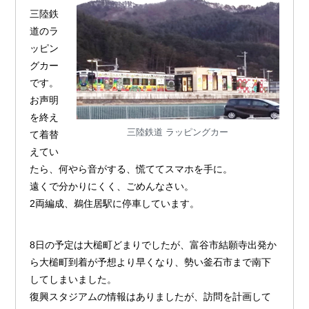
三陸鉄
道のラ
ッピン
グカー
です。
お声明
を終え
三陸鉄道 ラッピングカー
て着替
えてい
たら、何やら音がする、慌ててスマホを手に。
遠くで分かりにくく、ごめんなさい。
2両編成、鵜住居駅に停車しています。
8日の予定は大槌町どまりでしたが、富谷市結願寺出発か
ら大槌町到着が予想より早くなり、勢い釜石市まで南下
してしまいました。
復興スタジアムの情報はありましたが、訪問を計画して