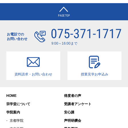
11月19日 当別院僧徒 教化活動レ…
2024年4月
2023年8月
2023年7月
2023年6月
お電話での
お問い合わせ
2023年5月
9:00～16:00まで
2023年1月
2022年12月
2022年11月
資料請求・お問い合わせ
授業見学お申込み
2022年10月
2022年9月
2022年6月
HOME
得度者の声
2022年5月
宗学堂について
受講者アンケート
2022年4月
学院案内
安心講
2022年3月
京都学院
声明研鑽会
2021年11月