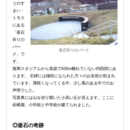
うのす
まい・
トモス
にある
「釜石
祈りの
パー
釜石祈りのパーク
ク」で
す。
復興スタジアムから直線で500m離れていない内陸部にあ
ります。 石碑には犠牲になられた方々のお名前が刻まれ
ています。薄暗くなってくる中、少し風のある中でのお
声明でした。
写真奥には山を切り開いた小高い丘が見えます。ここに
幼稚園、小学校と中学校が建てられました。
◎釜石の奇跡