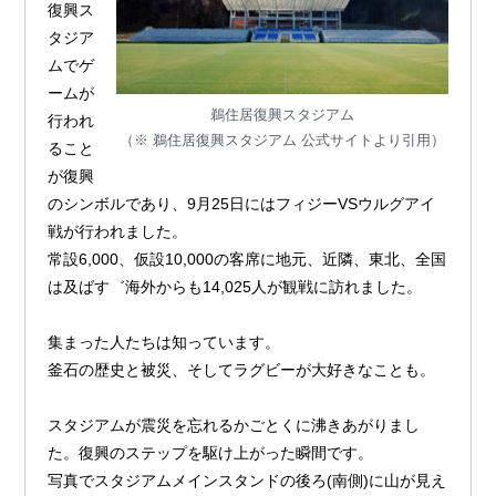
復興ス
タジア
ムでゲ
ームが
鵜住居復興スタジアム
行われ
（※ 鵜住居復興スタジアム 公式サイトより引用）
ること
が復興
のシンボルであり、9月25日にはフィジーVSウルグアイ
戦が行われました。
常設6,000、仮設10,000の客席に地元、近隣、東北、全国
は及ばす゛海外からも14,025人が観戦に訪れました。
集まった人たちは知っています。
釜石の歴史と被災、そしてラグビーが大好きなことも。
スタジアムが震災を忘れるかごとくに沸きあがりまし
た。復興のステップを駆け上がった瞬間です。
写真でスタジアムメインスタンドの後ろ(南側)に山が見え