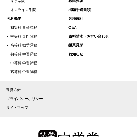
東京学院
募集要項
2021年9月
オンライン学院
出願手続書類
2021年8月
各科概要
各種統計
2021年7月
初等科 専修課程
Q&A
2021年5月
中等科 専門課程
資料請求・お問い合わせ
2021年4月
高等科 勧学課程
授業見学
2021年3月
初等科 学習課程
お知らせ
中等科 学習課程
2021年2月
高等科 学習課程
2021年1月
2020年12月
運営方針
2020年10月
プライバシーポリシー
2020年9月
サイトマップ
2020年8月
2020年7月
2020年6月
2020年4月