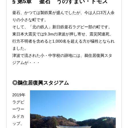
§ 第5章
釜石 うのすまい・トモス
釜石、かつては製鉄業が盛んでしたが、今は人口3万人余
りの小さな町です。
そして、「北の鉄人」新日鉄釜石ラグビー部の町です。
東日本大震災では9.3mの津波が押し寄せ、震災関連死、
行方不明者を含めると1,000名を超える方が犠牲となられ
ました。
津波で流された小・中学校の跡地には、鵜住居復興スタ
ジアムが・・・
◎鵜住居復興スタジアム
2019年
ラグビ
ーワー
ルドカ
ップ、