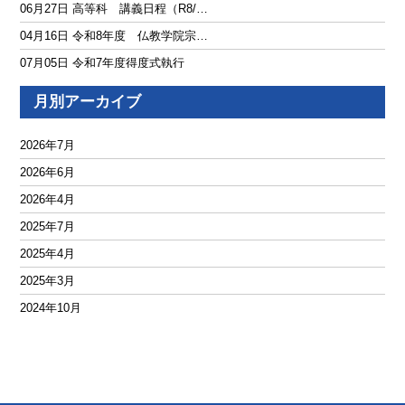
06月27日 高等科 講義日程（R8/…
04月16日 令和8年度 仏教学院宗…
07月05日 令和7年度得度式執行
04月12日 本願寺眞無量院 京都本…
月別アーカイブ
04月03日 令和7年度 仏教学院宗…
03月28日 YouTubeに新作動画を…
2026年7月
03月26日 仏教学院宗学堂各科修了…
2026年6月
10月20日 YouTubeに新作動画を…
2026年4月
10月11日 令和6年度 秋彼岸会 …
2025年7月
08月24日 令和6年度 盂蘭盆会 …
2025年4月
07月31日 一人（いちにん）の僧侶…
2025年3月
07月20日 得度者が報恩行に勤しむ…
2024年10月
07月16日 令和6年度 得度式執行
2024年8月
05月04日 宗学堂 令和6年度講義…
2024年7月
04月13日 令和六年度本山得度式説…
2024年5月