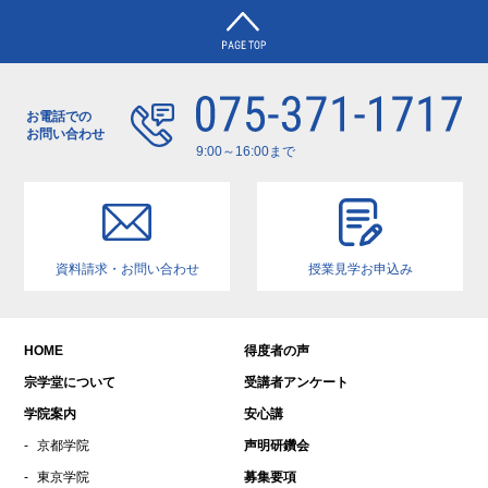
04月11日 仏教学院宗学堂 京都・…
2024年4月
2023年8月
2023年7月
2023年6月
お電話での
お問い合わせ
2023年5月
9:00～16:00まで
2023年1月
2022年12月
2022年11月
資料請求・お問い合わせ
授業見学お申込み
2022年10月
2022年9月
2022年6月
HOME
得度者の声
2022年5月
宗学堂について
受講者アンケート
2022年4月
学院案内
安心講
2022年3月
京都学院
声明研鑽会
2021年11月
東京学院
募集要項