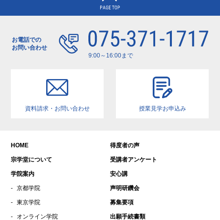
2020年11月
2020年10月
2020年7月
お電話での
2020年1月
お問い合わせ
9:00～16:00まで
資料請求・お問い合わせ
授業見学お申込み
HOME
得度者の声
宗学堂について
受講者アンケート
学院案内
安心講
京都学院
声明研鑽会
東京学院
募集要項
オンライン学院
出願手続書類