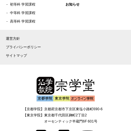
2021年3月
初等科 学習課程
お知らせ
中等科 学習課程
2021年2月
高等科 学習課程
2021年1月
2020年12月
運営方針
2020年10月
プライバシーポリシー
2020年9月
サイトマップ
2020年8月
2020年7月
2020年6月
2020年4月
2020年3月
2020年2月
【京都学院】
京都府京都市下京区東塩小路町690-6
2019年8月
【東京学院】
東京都千代田区麹町2丁目2
2019年4月
オーセンティック半蔵門6F 601号
2018年5月