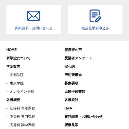
2023年1月
2022年12月
2022年11月
資料請求・お問い合わせ
授業見学お申込み
2022年10月
2022年9月
2022年6月
HOME
得度者の声
2022年5月
宗学堂について
受講者アンケート
2022年4月
学院案内
安心講
2022年3月
京都学院
声明研鑽会
2021年11月
東京学院
募集要項
2021年9月
オンライン学院
出願手続書類
2021年8月
各科概要
各種統計
2021年7月
初等科 専修課程
Q&A
2021年5月
中等科 専門課程
資料請求・お問い合わせ
2021年4月
高等科 勧学課程
授業見学