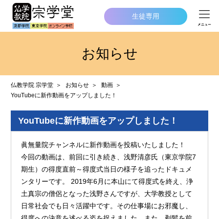
生徒専用
お知らせ
仏教学院 宗学堂
お知らせ
動画
YouTubeに新作動画をアップしました！
YouTubeに新作動画をアップしました！
眞無量院チャンネルに新作動画を投稿いたしました！
今回の動画は、前回に引き続き、浅野清彦氏（東京学院7
期生）の得度直前～得度式当日の様子を追ったドキュメ
ンタリーです。 2019年6月に本山にて得度式を終え、浄
土真宗の僧侶となった浅野さんですが、大学教授として
日常社会でも日々活躍中です。その仕事場にお邪魔し、
得度への決意を述べる姿を捉えました。また、剃髪を前