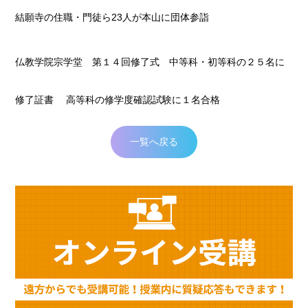
結願寺の住職・門徒ら23人が本山に団体参詣
仏教学院宗学堂 第１４回修了式 中等科・初等科の２５名に
修了証書 高等科の修学度確認試験に１名合格
一覧へ戻る