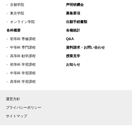
2022年3月
京都学院
声明研鑽会
2021年11月
東京学院
募集要項
2021年9月
オンライン学院
出願手続書類
2021年8月
各科概要
各種統計
2021年7月
初等科 専修課程
Q&A
2021年5月
中等科 専門課程
資料請求・お問い合わせ
2021年4月
高等科 勧学課程
授業見学
2021年3月
初等科 学習課程
お知らせ
中等科 学習課程
2021年2月
高等科 学習課程
2021年1月
2020年12月
運営方針
2020年10月
プライバシーポリシー
2020年9月
サイトマップ
2020年8月
2020年7月