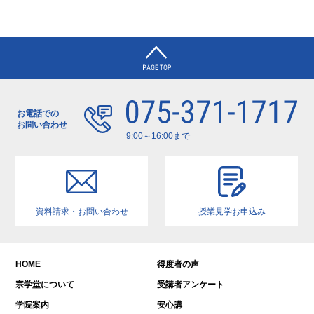
04月09日 仏教学院宗学堂の京都学…
2024年7月
04月09日 仏教学院宗学堂 第１５…
2024年5月
04月09日 仏教学院宗学堂 第１４…
2024年4月
2023年8月
2023年7月
2023年6月
お電話での
お問い合わせ
2023年5月
9:00～16:00まで
2023年1月
2022年12月
2022年11月
資料請求・お問い合わせ
授業見学お申込み
2022年10月
2022年9月
2022年6月
HOME
得度者の声
2022年5月
宗学堂について
受講者アンケート
2022年4月
学院案内
安心講