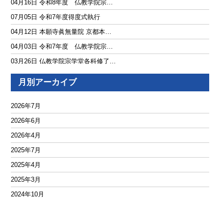
04月16日 令和8年度 仏教学院宗…
07月05日 令和7年度得度式執行
04月12日 本願寺眞無量院 京都本…
04月03日 令和7年度 仏教学院宗…
03月26日 仏教学院宗学堂各科修了…
06月11日 仏教学院宗学堂 第１６…
月別アーカイブ
05月21日 仏教学院宗学堂 第15回…
01月05日 令和４年度 修正会 法…
2026年7月
12月22日 令和４年度 御正忌報恩…
2026年6月
12月04日 仏事体験講座 ＠東京学…
2026年4月
11月11日 仏事体験講座 ＠京都学…
2025年7月
10月15日 令和４年度 秋季彼岸会 …
2025年4月
09月01日 令和4年度 盂蘭盆会 法…
2025年3月
06月26日 いざ、人生の第２ステー…
2024年10月
05月09日 法輪サポーターの只石さ…
2024年8月